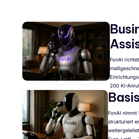
Busi
Assi
FonAI richtet
maßgeschnei
Einrichtung
200 KI-Anruf
Basis
FonAI nimmt N
strukturiert 
weitergeleit