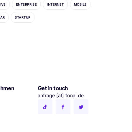
IVE
ENTERPRISE
INTERNET
MOBILE
LAR
STARTUP
ehmen
Get in touch
s
anfrage [at] fonai.de