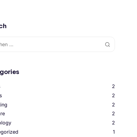
ch
gories
s
2
s
2
ing
2
re
2
ology
2
egorized
1