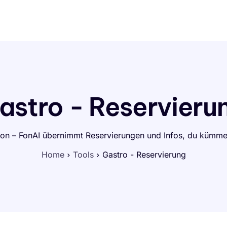
Für Selbständige und Betriebe
Preise
Hilfe
Kontakt
astro - Reservieru
fon – FonAI übernimmt Reservierungen und Infos, du kümmer
Home
Tools
Gastro - Reservierung