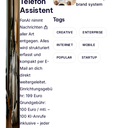
Telefon
brand system
Assistent
Tags
FonAI nimmt
Nachrichten 📩
CREATIVE
ENTERPRISE
aller Art
entgegen. Alles
INTERNET
MOBILE
wird strukturiert
erfasst und
POPULAR
STARTUP
kompakt per E-
Mail an dich
direkt
weitergeleitet.
Einrichtungsgebü
hr: 199 Euro
Grundgebühr:
100 Euro / mtl. –
100 KI-Anrufe
inklusive – jeder