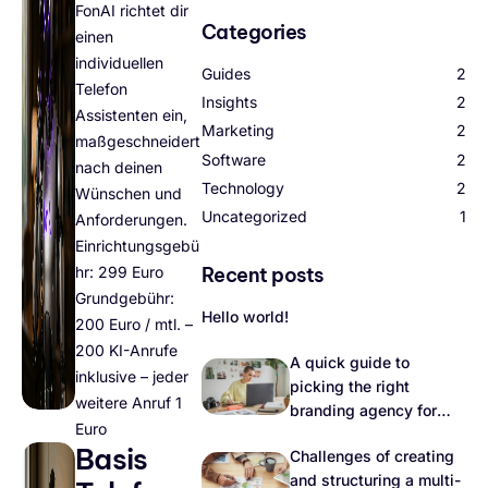
FonAI richtet dir
Categories
einen
individuellen
Guides
2
Telefon
Insights
2
Assistenten ein,
Marketing
2
maßgeschneidert
Software
2
nach deinen
Technology
2
Wünschen und
Uncategorized
1
Anforderungen.
Einrichtungsgebü
Recent posts
hr: 299 Euro
Grundgebühr:
Hello world!
200 Euro / mtl. –
200 KI-Anrufe
A quick guide to
inklusive – jeder
picking the right
weitere Anruf 1
branding agency for
Euro
your rebrand
Basis
Challenges of creating
and structuring a multi-