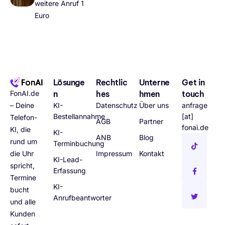
weitere Anruf 1
Euro
Lösunge
Rechtlic
Unterne
Get in
FonAI.de
n
hes
hmen
touch
– Deine
KI-
Datenschutz
Über uns
anfrage
Bestellannahme
[at]
Telefon-
AGB
Partner
fonai.de
KI, die
KI-
ANB
Blog
rund um
Terminbuchung
die Uhr
Impressum
Kontakt
KI-Lead-
spricht,
Erfassung
Termine
KI-
bucht
Anrufbeantworter
und alle
Kunden