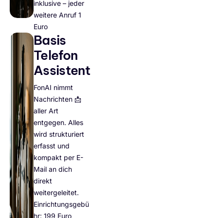
inklusive – jeder
weitere Anruf 1
Euro
Basis
Telefon
Assistent
FonAI nimmt
Nachrichten 📩
aller Art
entgegen. Alles
wird strukturiert
erfasst und
kompakt per E-
Mail an dich
direkt
weitergeleitet.
Einrichtungsgebü
hr: 199 Euro