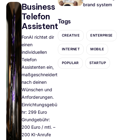
Business
brand system
Telefon
Tags
Assistent
CREATIVE
ENTERPRISE
FonAI richtet dir
einen
INTERNET
MOBILE
individuellen
Telefon
POPULAR
STARTUP
Assistenten ein,
maßgeschneidert
nach deinen
Wünschen und
Anforderungen.
Einrichtungsgebü
hr: 299 Euro
Grundgebühr:
200 Euro / mtl. –
200 KI-Anrufe