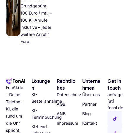
Grundgebühr:
100 Euro / mtl. –
100 KI-Anrufe
inklusive – jeder
weitere Anruf 1
Euro
Lösunge
Rechtlic
Unterne
Get in
FonAI.de
n
hes
hmen
touch
– Deine
KI-
Datenschutz
Über uns
anfrage
Bestellannahme
[at]
Telefon-
AGB
Partner
fonai.de
KI, die
KI-
ANB
Blog
rund um
Terminbuchung
die Uhr
Impressum
Kontakt
KI-Lead-
spricht,