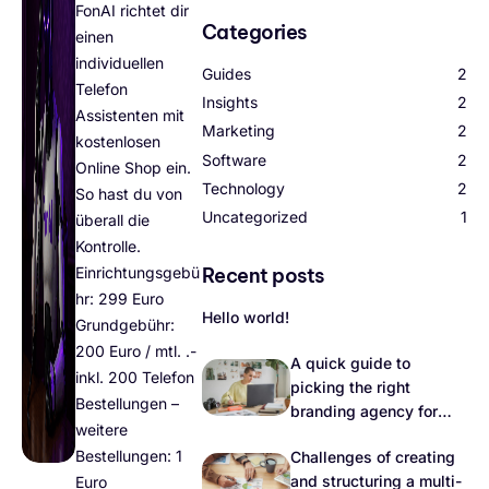
FonAI richtet dir
Categories
einen
individuellen
Guides
2
Telefon
Insights
2
Assistenten mit
Marketing
2
kostenlosen
Software
2
Online Shop ein.
Technology
2
So hast du von
Uncategorized
1
überall die
Kontrolle.
Recent posts
Einrichtungsgebü
hr: 299 Euro
Hello world!
Grundgebühr:
200 Euro / mtl. .-
A quick guide to
inkl. 200 Telefon
picking the right
Bestellungen –
branding agency for
weitere
your rebrand
Bestellungen: 1
Challenges of creating
and structuring a multi-
Euro